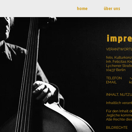
home
über uns
impr
VERANTWORTL
felis. Kulturkon
Inh. Felicitas K
Lychener Straß
10437 Berlin
TELEFON +49 (
EMAIL
k
INHALT, NUTZ
Inhaltlich veran
Für den Inhalt d
Jegliche kommer
Alle Rechte die
BILDRECHTE