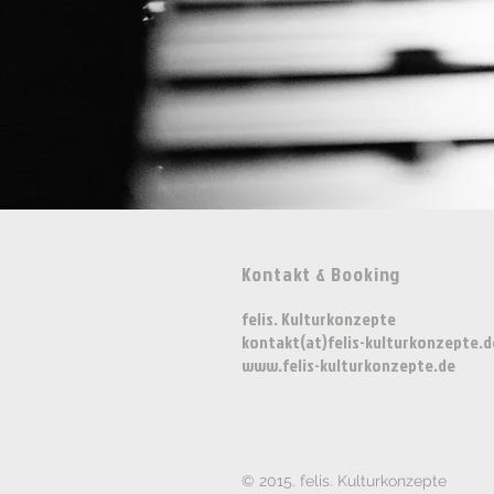
Kontakt & Booking
felis. Kulturkonzepte
kontakt(at)felis-kulturkonzepte.d
www.felis-kulturkonzepte.de
© 2015. felis. Kulturkonzepte