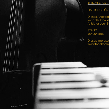
© steffifische
HAFTUNG FÜR 
Dieses Angebot e
kann der Inhabe
Anbieter oder Be
STAND
Januar 2016
Dieses Impressu
www.facebook.