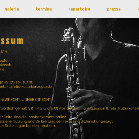
galerie
termine
repertoire
presse
essum
ICH
zepte
rekosch
e 4
0) 176 104 163 26
ontakt@felis-kulturkonzepte.de
UNGSRECHT, URHEBERRECHT
twortlich gemäß § 5 TMG und § 55 Abs. 2 RStV: Trio Artpassion & felis. Kulturkonz
er Seite sind die Inhaber verantwortlich.
zielle Nutzung und Verbreitung der Texte und Bilder ist untersagt.
ser Seite liegen bei den Inhabern.