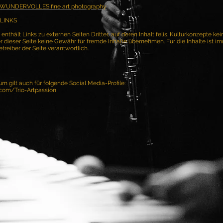
r - WUNDERVOLLES fine art photography
LINKS
nthält Links zu externen Seiten Dritter, auf deren Inhalt felis. Kulturkonzepte kei
r dieser Seite keine Gewähr für fremde Inhalte übernehmen. Für die Inhalte ist im
treiber der Seite verantwortlich.
m gilt auch für folgende Social Media-Profile:
com/Trio-Artpassion