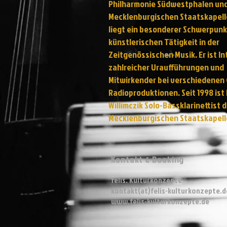
Philharmonie Südwestphalen und
Mecklenburgischen Staatskapell
liegt ein besonderer Schwerpunk
künstlerischen Tätigkeit in der
Zeitgenössischen Musik. Er ist In
zahlreicher Uraufführungen und
Mitwirkender bei verschiedenen 
Radioproduktionen. Seit 1998 ist
Willimczik Solo-Bassklarinettist 
Mecklenburgischen Staatskapell
Kontakt & Booking
felis. Kulturkonzepte
kontakt(at)felis-kulturkonzepte.d
www.felis-kulturkonzepte.de