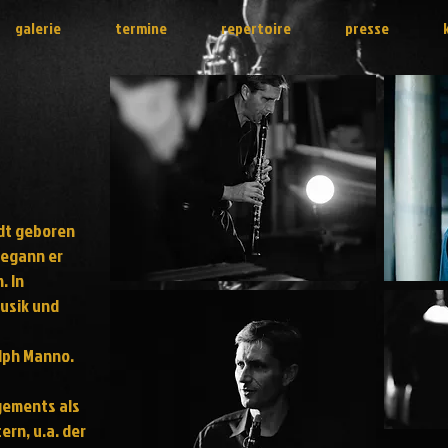
galerie
termine
repertoire
presse
adt geboren
begann er
. In
musik und
alph Manno.
gements als
ern, u.a. der