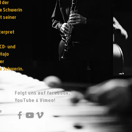
 der
e Schwerin
t seiner
terpret
CD- und
 Hajo
der
e Schwerin.
Folgt uns auf facebook,
YouTube & Vimeo!
e