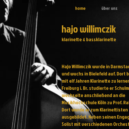
home
über uns
hajo willimczik
klarinette & bassklarinette
Hajo Willimczik wurde in Darmst
und wuchs in Bielefeld auf. Dort 
mit elf Jahren Klarinette zu lernen
Freiburg i. Br. studierte er Schul
wechselte anschließend an die
Musikhochschule Köln zu Prof. R
Dort wurde er zum Klarinettisten
ausgebildet. Neben seinen Enga
Solist mit verschiedenen Orchest